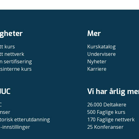
gheter
Mer
tt kurs
Kurskatalog
tt nettverk
Undervisere
n sertifisering
Nyheter
tsinterne kurs
Karriere
JUC
Vi har årlig me
C
26.000 Deltakere
nser
500 Faglige kurs
torisk etterutdanning
170 Faglige nettverk
-innstillinger
25 Konferanser