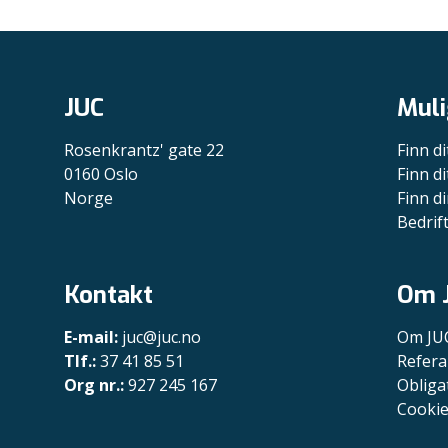
JUC
Muli
Rosenkrantz' gate 22
Finn di
0160 Oslo
Finn di
Norge
Finn di
Bedrif
Kontakt
Om 
E-mail:
juc@juc.no
Om JU
Tlf.:
37 41 85 51
Refera
Org nr.:
927 245 167
Obliga
Cookie