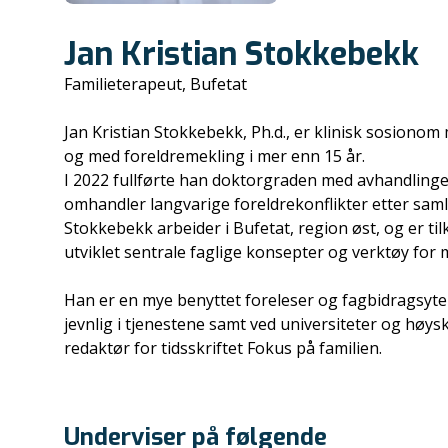
Jan Kristian Stokkebekk
Familieterapeut, Bufetat
Jan Kristian Stokkebekk, Ph.d., er klinisk sosionom 
og med foreldremekling i mer enn 15 år.
I 2022 fullførte han doktorgraden med avhandlinge
omhandler langvarige foreldrekonflikter etter sam
Stokkebekk arbeider i Bufetat, region øst, og er t
utviklet sentrale faglige konsepter og verktøy for 
Han er en mye benyttet foreleser og fagbidragsyter
jevnlig i tjenestene samt ved universiteter og høys
redaktør for tidsskriftet Fokus på familien.
Underviser på følgende