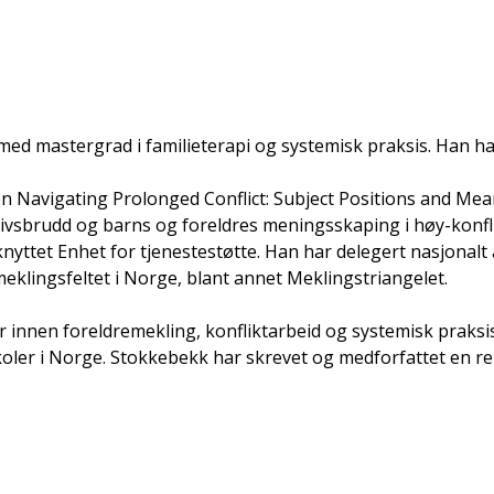
med mastergrad i familieterapi og systemisk praksis. Han har
n Navigating Prolonged Conflict: Subject Positions and Mea
livsbrudd og barns og foreldres meningsskaping i høy-konfl
ilknyttet Enhet for tjenestestøtte. Han har delegert nasjona
meklingsfeltet i Norge, blant annet Meklingstriangelet.
 innen foreldremekling, konfliktarbeid og systemisk praksis
koler i Norge. Stokkebekk har skrevet og medforfattet en re