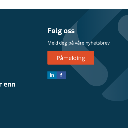
Følg oss
Meld deg på våre nyhetsbrev
Påmelding
in
f
r enn