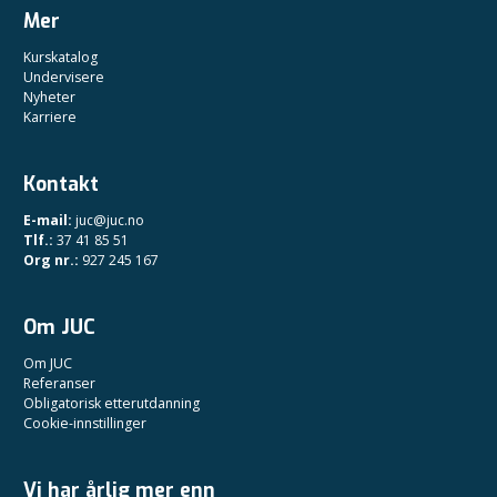
Mer
Kurskatalog
Undervisere
Nyheter
Karriere
Kontakt
E-mail:
juc@juc.no
Tlf.:
37 41 85 51
Org nr.:
927 245 167
Om JUC
Om JUC
Referanser
Obligatorisk etterutdanning
Cookie-innstillinger
Vi har årlig mer enn