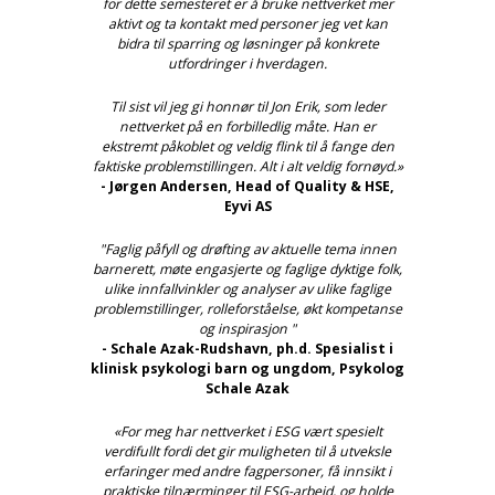
for dette semesteret er å bruke nettverket mer
aktivt og ta kontakt med personer jeg vet kan
bidra til sparring og løsninger på konkrete
utfordringer i hverdagen.
Til sist vil jeg gi honnør til Jon Erik, som leder
nettverket på en forbilledlig måte. Han er
ekstremt påkoblet og veldig flink til å fange den
faktiske problemstillingen. Alt i alt veldig fornøyd.»
- Jørgen Andersen, Head of Quality & HSE,
Eyvi AS
"Faglig påfyll og drøfting av aktuelle tema innen
barnerett, møte engasjerte og faglige dyktige folk,
ulike innfallvinkler og analyser av ulike faglige
problemstillinger, rolleforståelse, økt kompetanse
og inspirasjon "
- Schale Azak-Rudshavn, ph.d. Spesialist i
klinisk psykologi barn og ungdom, Psykolog
Schale Azak
«For meg har nettverket i ESG vært spesielt
verdifullt fordi det gir muligheten til å utveksle
erfaringer med andre fagpersoner, få innsikt i
praktiske tilnærminger til ESG-arbeid, og holde