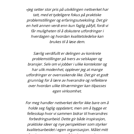
«Jeg setter stor pris på utviklingen nettverket har
tatt, med et tydeligere fokus på praktiske
problemstillinger og erfaringsutveksling. Det gir
en helt annen verdi enn kun faglig påfyll, fordi vi
får muligheten til å diskutere utfordringer i
hverdagen og hvordan kvalitetsledelse kan
brukes til å løse dem.
Særlig verdifullt er delingen av konkrete
problemstillinger på tvers av selskaper og
bransjer. Selv om vi jobber i ulike kontekster og
har ulik modenhet, opplever jeg at mange
utfordringer er overraskende like. Det gir et godt
grunnlag for å lære av hverandre og reflektere
over hvordan ulike tilnærminger kan tilpasses
egen virksomhet.
For meg handler nettverket derfor ikke bare om å
holde seg faglig oppdatert, men om å bygge et
fellesskap hvor vi sammen bidrar til hverandres
forbedringsarbeid. Dette gir både inspirasjon,
praktiske ideer og nye perspektiver som styrker
kvalitetsarbeidet i egen organisasjon. Målet mitt