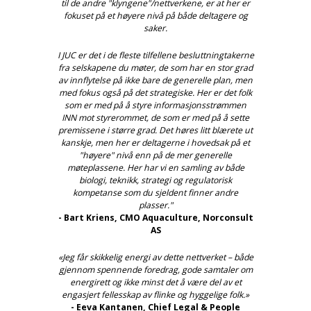
til de andre "klyngene"/nettverkene, er at her er
fokuset på et høyere nivå på både deltagere og
saker.
I JUC er det i de fleste tilfellene besluttningtakerne
fra selskapene du møter, de som har en stor grad
av innflytelse på ikke bare de generelle plan, men
med fokus også på det strategiske. Her er det folk
som er med på å styre informasjonsstrømmen
INN mot styrerommet, de som er med på å sette
premissene i større grad. Det høres litt blærete ut
kanskje, men her er deltagerne i hovedsak på et
"høyere" nivå enn på de mer generelle
møteplassene. Her har vi en samling av både
biologi, teknikk, strategi og regulatorisk
kompetanse som du sjeldent finner andre
plasser."
- Bart Kriens, CMO Aquaculture, Norconsult
AS
«Jeg får skikkelig energi av dette nettverket – både
gjennom spennende foredrag, gode samtaler om
energirett og ikke minst det å være del av et
engasjert fellesskap av flinke og hyggelige folk.»
- Eeva Kantanen, Chief Legal & People