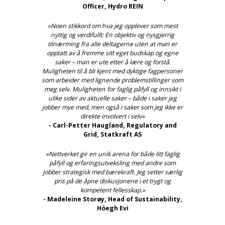
Officer, Hydro REIN
«Noen stikkord om hva jeg opplever som mest
nyttig og verdifullt: En objektiv og nysgjerrig
tilnærming fra alle deltagerne uten at man er
opptatt av å fremme sitt eget budskap og egne
saker – man er ute etter å lære og forstå.
Muligheten til å bli kjent med dyktige fagpersoner
som arbeider med lignende problemstillinger som
meg selv. Muligheten for faglig påfyll og innsikt i
ulike sider av aktuelle saker – både i saker jeg
jobber mye med, men også i saker som jeg ikke er
direkte involvert i selv»
- Carl-Petter Haugland, Regulatory and
Grid, Statkraft AS
«Nettverket gir en unik arena for både litt faglig
påfyll og erfaringsutveksling med andre som
jobber strategisk med bærekraft. Jeg setter særlig
pris på de åpne diskusjonene i et trygt og
kompetent fellesskap.»
- Madeleine Storøy, Head of Sustainability,
Höegh Evi