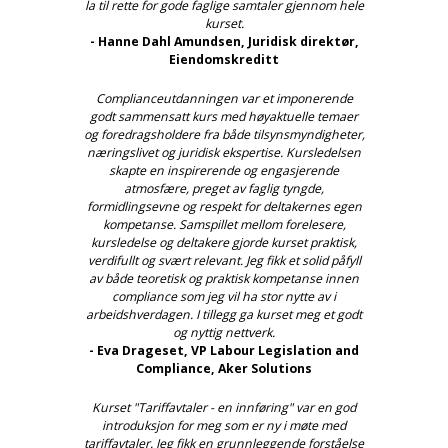
la til rette for gode faglige samtaler gjennom hele
kurset.
- Hanne Dahl Amundsen, Juridisk direktør,
Eiendomskreditt
Complianceutdanningen var et imponerende
godt sammensatt kurs med høyaktuelle temaer
og foredragsholdere fra både tilsynsmyndigheter,
næringslivet og juridisk ekspertise. Kursledelsen
skapte en inspirerende og engasjerende
atmosfære, preget av faglig tyngde,
formidlingsevne og respekt for deltakernes egen
kompetanse. Samspillet mellom forelesere,
kursledelse og deltakere gjorde kurset praktisk,
verdifullt og svært relevant. Jeg fikk et solid påfyll
av både teoretisk og praktisk kompetanse innen
compliance som jeg vil ha stor nytte av i
arbeidshverdagen. I tillegg ga kurset meg et godt
og nyttig nettverk.
- Eva Drageset, VP Labour Legislation and
Compliance, Aker Solutions
Kurset "Tariffavtaler - en innføring" var en god
introduksjon for meg som er ny i møte med
tariffavtaler. Jeg fikk en grunnleggende forståelse