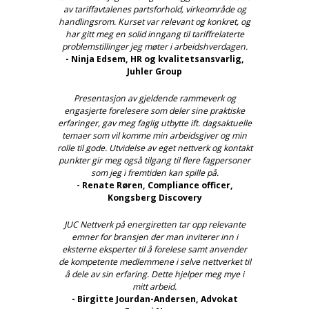
av tariffavtalenes partsforhold, virkeområde og
handlingsrom. Kurset var relevant og konkret, og
har gitt meg en solid inngang til tariffrelaterte
problemstillinger jeg møter i arbeidshverdagen.
- Ninja Edsem, HR og kvalitetsansvarlig,
Juhler Group
Presentasjon av gjeldende rammeverk og
engasjerte forelesere som deler sine praktiske
erfaringer, gav meg faglig utbytte ift. dagsaktuelle
temaer som vil komme min arbeidsgiver og min
rolle til gode. Utvidelse av eget nettverk og kontakt
punkter gir meg også tilgang til flere fagpersoner
som jeg i fremtiden kan spille på.
- Renate Røren, Compliance officer,
Kongsberg Discovery
JUC Nettverk på energiretten tar opp relevante
emner for bransjen der man inviterer inn i
eksterne eksperter til å forelese samt anvender
de kompetente medlemmene i selve nettverket til
å dele av sin erfaring. Dette hjelper meg mye i
mitt arbeid.
- Birgitte Jourdan-Andersen​, Advokat