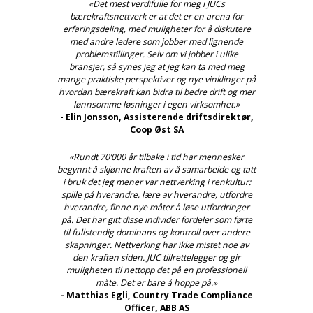
«Det mest verdifulle for meg i JUCs
bærekraftsnettverk er at det er en arena for
erfaringsdeling, med muligheter for å diskutere
med andre ledere som jobber med lignende
problemstillinger. Selv om vi jobber i ulike
bransjer, så synes jeg at jeg kan ta med meg
mange praktiske perspektiver og nye vinklinger på
hvordan bærekraft kan bidra til bedre drift og mer
lønnsomme løsninger i egen virksomhet.»
- Elin Jonsson, Assisterende driftsdirektør,
Coop Øst SA
«Rundt 70’000 år tilbake i tid har mennesker
begynnt å skjønne kraften av å samarbeide og tatt
i bruk det jeg mener var nettverking i renkultur:
spille på hverandre, lære av hverandre, utfordre
hverandre, finne nye måter å løse utfordringer
på. Det har gitt disse individer fordeler som førte
til fullstendig dominans og kontroll over andere
skapninger. Nettverking har ikke mistet noe av
den kraften siden. JUC tillrettelegger og gir
muligheten til nettopp det på en professionell
måte. Det er bare å hoppe på.»
- Matthias Egli, Country Trade Compliance
Officer, ABB AS