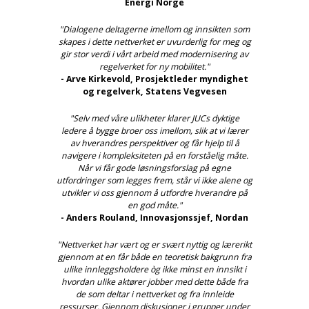
Energi Norge
"Dialogene deltagerne imellom og innsikten som
skapes i dette nettverket er uvurderlig for meg og
gir stor verdi i vårt arbeid med modernisering av
regelverket for ny mobilitet."
- Arve Kirkevold, Prosjektleder myndighet
og regelverk, Statens Vegvesen
"Selv med våre ulikheter klarer JUCs dyktige
ledere å bygge broer oss imellom, slik at vi lærer
av hverandres perspektiver og får hjelp til å
navigere i kompleksiteten på en forståelig måte.
Når vi får gode løsningsforslag på egne
utfordringer som legges frem, står vi ikke alene og
utvikler vi oss gjennom å utfordre hverandre på
en god måte."
- Anders Rouland, Innovasjonssjef, Nordan
"Nettverket har vært og er svært nyttig og lærerikt
gjennom at en får både en teoretisk bakgrunn fra
ulike innleggsholdere òg ikke minst en innsikt i
hvordan ulike aktører jobber med dette både fra
de som deltar i nettverket og fra innleide
ressurser. Gjennom diskusjoner i grupper under