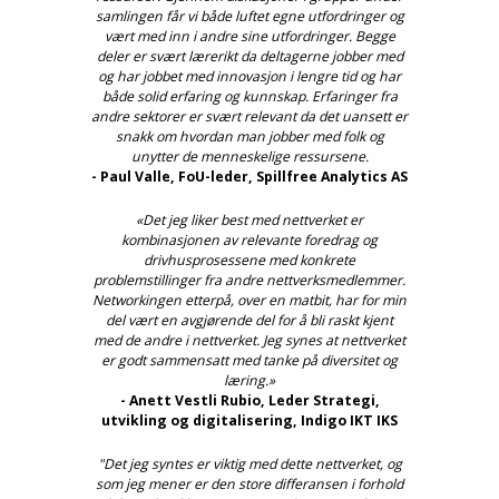
samlingen får vi både luftet egne utfordringer og
vært med inn i andre sine utfordringer. Begge
deler er svært lærerikt da deltagerne jobber med
og har jobbet med innovasjon i lengre tid og har
både solid erfaring og kunnskap. Erfaringer fra
andre sektorer er svært relevant da det uansett er
snakk om hvordan man jobber med folk og
unytter de menneskelige ressursene.
- Paul Valle, FoU-leder, Spillfree Analytics AS
«Det jeg liker best med nettverket er
kombinasjonen av relevante foredrag og
drivhusprosessene med konkrete
problemstillinger fra andre nettverksmedlemmer.
Networkingen etterpå, over en matbit, har for min
del vært en avgjørende del for å bli raskt kjent
med de andre i nettverket. Jeg synes at nettverket
er godt sammensatt med tanke på diversitet og
læring.»
- Anett Vestli Rubio, Leder Strategi,
utvikling og digitalisering, Indigo IKT IKS
"Det jeg syntes er viktig med dette nettverket, og
som jeg mener er den store differansen i forhold