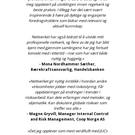
meg oppdatert på utviklingen innen regelverk og
beste praksis. I tillegg har det vært svært
inspirerende å høre på dyktige og engasjerte
foredragsholdere som bidrar med relevant og
aktuell kunnskap.
Nettverket har også bidratt til å utvide mitt
profesjonelle nettverk, og flere av de jeg har blitt
kjent med gjennom samlingene har jeg fortsatt
kontakt med i ettertid – noe som har vært både
nyttig og hyggelig.»
- Mona Nordhammer Sæther,
Bærekraftsansvarlig, Handelsbanken
«Nettverket gir nyttig innblikk i hvordan andre
virksomheter jobber med risikostyring. Får
oppdateringer på endringer i trender i
risikoarbeid. Kan dele erfaringer med metoder, og
skjematikk. Kan diskutere globale risikoer som
treffer oss alle.»
- Magne Gryvill, Manager Internal Control
and Risk Management, Coop Norge AS
«Det jeg opplever som mest verdifullt med JUCs