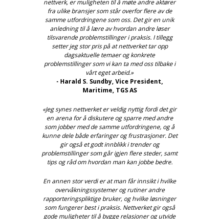
nettverk, er muligheten til å møte andre aktører
fra ulike bransjer som står overfor flere av de
samme utfordringene som oss. Det gir en unik
anledning til å lære av hvordan andre løser
tilsvarende problemstillinger i praksis. I tillegg
setter jeg stor pris på at nettverket tar opp
dagsaktuelle temaer og konkrete
problemstillinger som vi kan ta med oss tilbake i
vårt eget arbeid.»
- Harald S. Sundby, Vice President,
Maritime, TGS AS
«Jeg synes nettverket er veldig nyttig fordi det gir
en arena for å diskutere og sparre med andre
som jobber med de samme utfordringene, og å
kunne dele både erfaringer og frustrasjoner. Det
gir også et godt innblikk i trender og
problemstillinger som går igjen flere steder, samt
tips og råd om hvordan man kan jobbe bedre.
En annen stor verdi er at man får innsikt i hvilke
overvåkningssystemer og rutiner andre
rapporteringspliktige bruker, og hvilke løsninger
som fungerer best i praksis. Nettverket gir også
gode muligheter til å bygge relasjoner og utvide