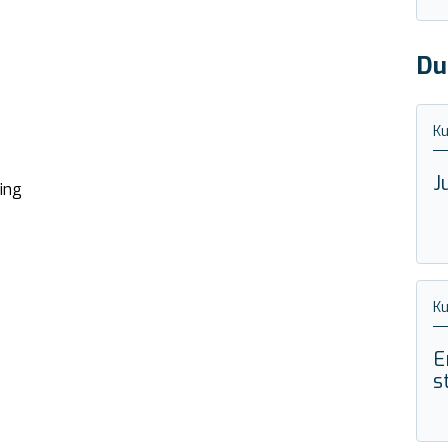
Du
Ku
J
ing
Ku
E
s