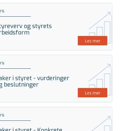
rs
tyreverv og styrets
rbeidsform
Les mer
rs
aker i styret - vurderinger
g beslutninger
Les mer
rs
aker i styret - Konkrete