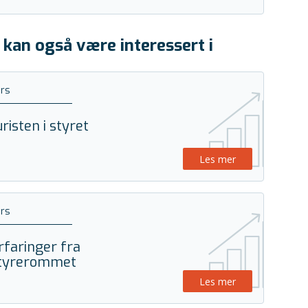
 kan også være interessert i
rs
uristen i styret
Les mer
rs
rfaringer fra
tyrerommet
Les mer