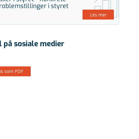
roblemstillinger i styret
Les mer
l på sosiale medier
is som PDF