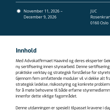
November 11, 2026 –
JUC
December 9, 2026
Rosenkrant
0160 Oslo
Innhold
Med Advokatfirmaet Haavind og deres eksperter Geir 
ny sertifisering innen styrearbeid. Denne sertifisering
praktiske verktøy og strategisk forståelse for styrets
Gjennom fem omfattende moduler vil vi dekke alt fr
strategisk ledelse, risikostyring og konkrete problem
for å møte behovene til både erfarne styremedlemm
innenfor dette viktige fagområdet.
Denne utdanningen er spesielt tilpasset kravene i da