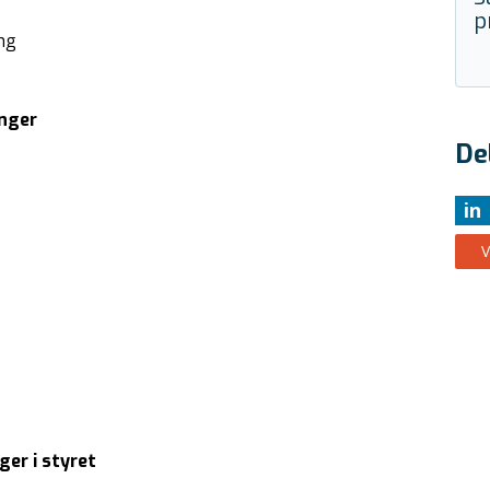
p
ng
inger
De
in
V
ger i styret