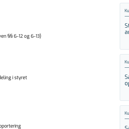
Ku
S
a
oven §§ 6-12 og 6-13)
Ku
S
ling i styret
o
Ku
pportering
S