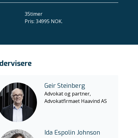
35
timer
Pris
:
34995 NOK.
dervisere
Geir Steinberg
Advokat og partner,
Advokatfirmaet Haavind AS
Ida Espolin Johnson