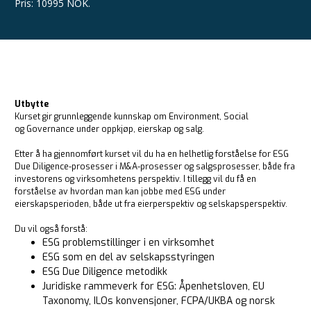
Pris
:
10995 NOK.
Utbytte
Kurset gir grunnleggende kunnskap om Environment, Social
og Governance under oppkjøp, eierskap og salg.
Etter å ha gjennomført kurset vil du ha en helhetlig forståelse for ESG
Due Diligence-prosesser i M&A-prosesser og salgsprosesser, både fra
investorens og virksomhetens perspektiv. I tillegg vil du få en
forståelse av hvordan man kan jobbe med ESG under
eierskapsperioden, både ut fra eierperspektiv og selskapsperspektiv.
Du vil også forstå:
ESG problemstillinger i en virksomhet
ESG som en del av selskapsstyringen
ESG Due Diligence metodikk
Juridiske rammeverk for ESG: Åpenhetsloven, EU
Taxonomy, ILOs konvensjoner, FCPA/UKBA og norsk