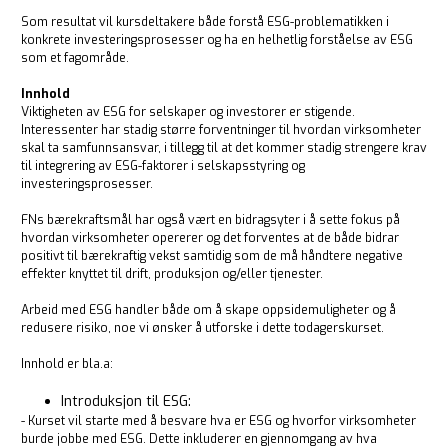
Som resultat vil kursdeltakere både forstå ESG-problematikken i
konkrete investeringsprosesser og ha en helhetlig forståelse av ESG
som et fagområde.
Innhold
Viktigheten av ESG for selskaper og investorer er stigende.
Interessenter har stadig større forventninger til hvordan virksomheter
skal ta samfunnsansvar, i tillegg til at det kommer stadig strengere krav
til integrering av ESG-faktorer i selskapsstyring og
investeringsprosesser.
FNs bærekraftsmål har også vært en bidragsyter i å sette fokus på
hvordan virksomheter opererer og det forventes at de både bidrar
positivt til bærekraftig vekst samtidig som de må håndtere negative
effekter knyttet til drift, produksjon og/eller tjenester.
Arbeid med ESG handler både om å skape oppsidemuligheter og å
redusere risiko, noe vi ønsker å utforske i dette todagerskurset.
Innhold er bla.a:
Introduksjon til ESG:
- Kurset vil starte med å besvare hva er ESG og hvorfor virksomheter
burde jobbe med ESG. Dette inkluderer en gjennomgang av hva