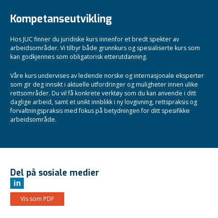
Kompetanseutvikling
Hos JUC finner du juridiske kurs innenfor et bredt spekter av
arbeidsområder. Vi tilbyr både grunnkurs og spesialiserte kurs som
kan godkjennes som obligatorisk etterutdanning.
Våre kurs undervises av ledende norske og internasjonale eksperter
som gir deg innsikt i aktuelle utfordringer og muligheter innen ulike
rettsområder. Du vil få konkrete verktøy som du kan anvende i ditt
daglige arbeid, samt et unikt innblikk i ny lovgivning, rettspraksis og
forvaltningspraksis med fokus på betydningen for ditt spesifikke
arbeidsområde.
Del på sosiale medier
in
Vis som PDF