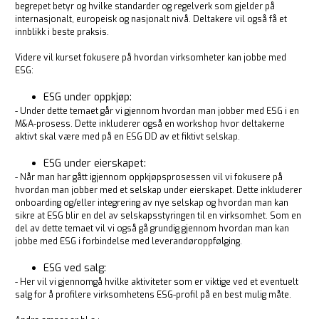
begrepet betyr og hvilke standarder og regelverk som gjelder på
internasjonalt, europeisk og nasjonalt nivå. Deltakere vil også få et
innblikk i beste praksis.
Videre vil kurset fokusere på hvordan virksomheter kan jobbe med
ESG:
ESG under oppkjøp:
- Under dette temaet går vi gjennom hvordan man jobber med ESG i en
M&A-prosess. Dette inkluderer også en workshop hvor deltakerne
aktivt skal være med på en ESG DD av et fiktivt selskap.
ESG under eierskapet:
- Når man har gått igjennom oppkjøpsprosessen vil vi fokusere på
hvordan man jobber med et selskap under eierskapet. Dette inkluderer
onboarding og/eller integrering av nye selskap og hvordan man kan
sikre at ESG blir en del av selskapsstyringen til en virksomhet. Som en
del av dette temaet vil vi også gå grundig gjennom hvordan man kan
jobbe med ESG i forbindelse med leverandøroppfølging.
ESG ved salg:
- Her vil vi gjennomgå hvilke aktiviteter som er viktige ved et eventuelt
salg for å profilere virksomhetens ESG-profil på en best mulig måte.