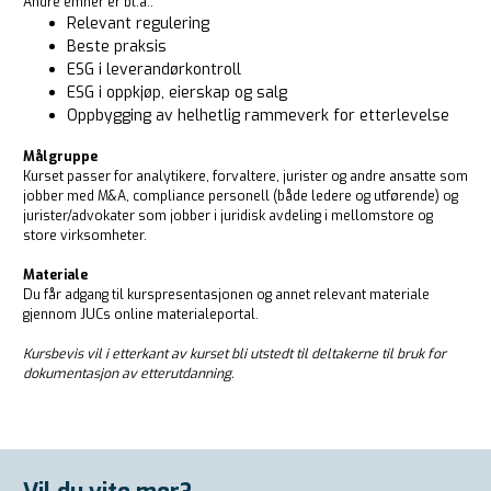
Andre emner er bl.a.:
Relevant regulering
Beste praksis
ESG i leverandørkontroll
ESG i oppkjøp, eierskap og salg
Oppbygging av helhetlig rammeverk for etterlevelse
Målgruppe
Kurset passer for analytikere, forvaltere, jurister og andre ansatte som
jobber med M&A, compliance personell (både ledere og utførende) og
jurister/advokater som jobber i juridisk avdeling i mellomstore og
store virksomheter.
Materiale
Du får adgang til kurspresentasjonen og annet relevant materiale
gjennom JUCs online materialeportal.
Kursbevis vil i etterkant av kurset bli utstedt til deltakerne til bruk for
dokumentasjon av etterutdanning.