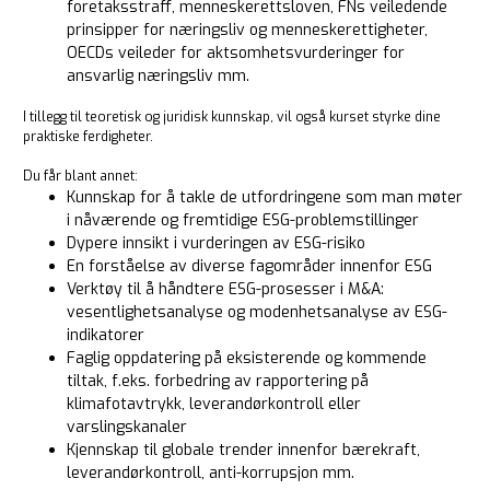
foretaksstraff, menneskerettsloven, FNs veiledende
prinsipper for næringsliv og menneskerettigheter,
OECDs veileder for aktsomhetsvurderinger for
ansvarlig næringsliv mm.
I tillegg til teoretisk og juridisk kunnskap, vil også kurset styrke dine
praktiske ferdigheter.
Du får blant annet:
Kunnskap for å takle de utfordringene som man møter
i nåværende og fremtidige ESG-problemstillinger
Dypere innsikt i vurderingen av ESG-risiko
En forståelse av diverse fagområder innenfor ESG
Verktøy til å håndtere ESG-prosesser i M&A:
vesentlighetsanalyse og modenhetsanalyse av ESG-
indikatorer
Faglig oppdatering på eksisterende og kommende
tiltak, f.eks. forbedring av rapportering på
klimafotavtrykk, leverandørkontroll eller
varslingskanaler
Kjennskap til globale trender innenfor bærekraft,
leverandørkontroll, anti-korrupsjon mm.