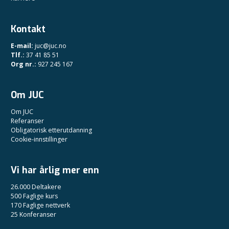
Kontakt
E-mail:
juc@juc.no
Tlf.:
37 41 85 51
Org nr.:
927 245 167
Om JUC
Om JUC
Referanser
Obligatorisk etterutdanning
Cookie-innstillinger
Vi har årlig mer enn
26.000 Deltakere
500 Faglige kurs
170 Faglige nettverk
25 Konferanser