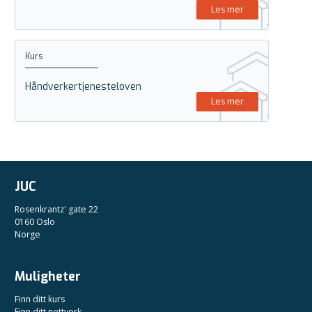
Les mer
Kurs
Håndverkertjenesteloven
Les mer
JUC
Rosenkrantz' gate 22
0160 Oslo
Norge
Muligheter
Finn ditt kurs
Finn ditt nettverk