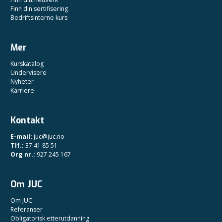
Finn din sertifisering
Bedriftsinterne kurs
Mer
Kurskatalog
Undervisere
Nyheter
Karriere
Kontakt
E-mail:
juc@juc.no
Tlf.:
37 41 85 51
Org nr.:
927 245 167
Om JUC
Om JUC
Referanser
Obligatorisk etterutdanning