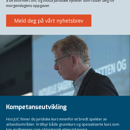
å bli informert om, og motta juridiske nyheter som ruster deg for
morgendagens oppgaver.
Meld deg på vårt nyhetsbrev
Kompetanseutvikling
Hos JUC finner du juridiske kurs innenfor et bredt spekter av
arbeidsområder. Vi tilbyr både grunnkurs og spesialiserte kurs som
kan godkjennes som obligatorisk etterutdanning.