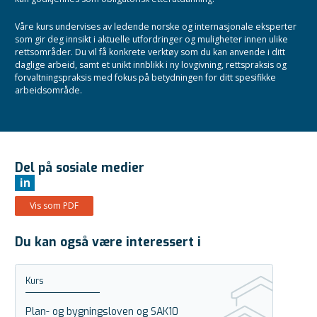
Våre kurs undervises av ledende norske og internasjonale eksperter
som gir deg innsikt i aktuelle utfordringer og muligheter innen ulike
rettsområder. Du vil få konkrete verktøy som du kan anvende i ditt
daglige arbeid, samt et unikt innblikk i ny lovgivning, rettspraksis og
forvaltningspraksis med fokus på betydningen for ditt spesifikke
arbeidsområde.
Del på sosiale medier
in
Vis som PDF
Du kan også være interessert i
Kurs
Plan- og bygningsloven og SAK10