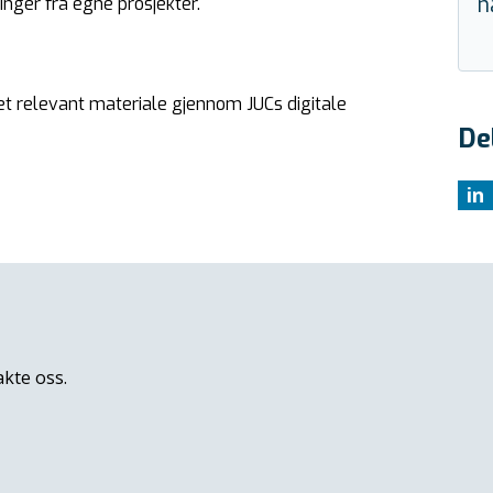
n
inger fra egne prosjekter.
et relevant materiale gjennom JUCs digitale
De
in
akte oss.