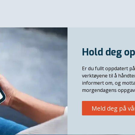
Hold deg op
Er du fullt oppdatert på
verktøyene til å håndt
informert om, og motta
morgendagens oppgav
Meld deg på vå