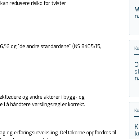
kan redusere risiko for tvister
M
n
6/16 og "de andre standardene" (NS 8405/15,
Ku
O
s
n
jektledere og andre aktører i bygg- og
i å håndtere varslingsregler korrekt.
Ku
K
ag og erfaringsutveksling. Deltakerne oppfordres til
k