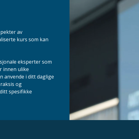
spekter av
aliserte kurs som kan
asjonale eksperter som
r innen ulike
n anvende i ditt daglige
praksis og
itt spesifikke