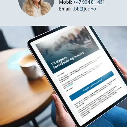
Mobil:
+47 904 81 461
Email:
tbb@juc.no