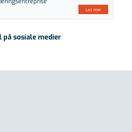
æringsentreprise
Les mer
l på sosiale medier