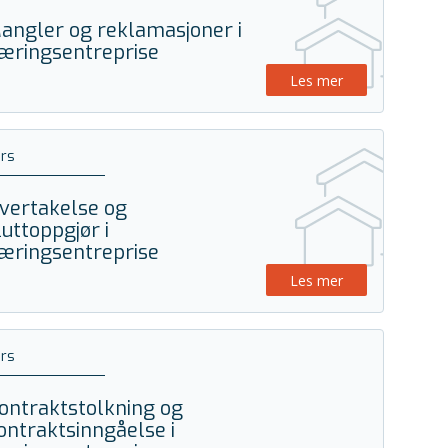
angler og reklamasjoner i
æringsentreprise
Les mer
rs
vertakelse og
luttoppgjør i
æringsentreprise
Les mer
rs
ontraktstolkning og
ontraktsinngåelse i