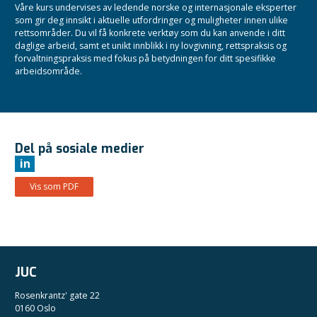
Våre kurs undervises av ledende norske og internasjonale eksperter
som gir deg innsikt i aktuelle utfordringer og muligheter innen ulike
rettsområder. Du vil få konkrete verktøy som du kan anvende i ditt
daglige arbeid, samt et unikt innblikk i ny lovgivning, rettspraksis og
forvaltningspraksis med fokus på betydningen for ditt spesifikke
arbeidsområde.
Del på sosiale medier
in
Vis som PDF
JUC
Rosenkrantz' gate 22
0160 Oslo