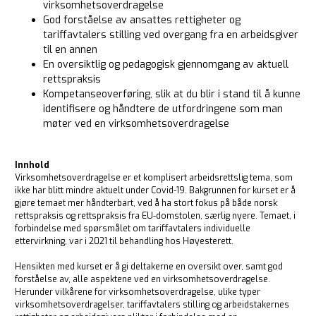
virksomhetsoverdragelse
God forståelse av ansattes rettigheter og
tariffavtalers stilling ved overgang fra en arbeidsgiver
til en annen
En oversiktlig og pedagogisk gjennomgang av aktuell
rettspraksis
Kompetanseoverføring, slik at du blir i stand til å kunne
identifisere og håndtere de utfordringene som man
møter ved en virksomhetsoverdragelse
Innhold
Virksomhetsoverdragelse er et komplisert arbeidsrettslig tema, som
ikke har blitt mindre aktuelt under Covid-19. Bakgrunnen for kurset er å
gjøre temaet mer håndterbart, ved å ha stort fokus på både norsk
rettspraksis og rettspraksis fra EU-domstolen, særlig nyere. Temaet, i
forbindelse med spørsmålet om tariffavtalers individuelle
ettervirkning, var i 2021 til behandling hos Høyesterett.
Hensikten med kurset er å gi deltakerne en oversikt over, samt god
forståelse av, alle aspektene ved en virksomhetsoverdragelse.
Herunder vilkårene for virksomhetsoverdragelse, ulike typer
virksomhetsoverdragelser, tariffavtalers stilling og arbeidstakernes