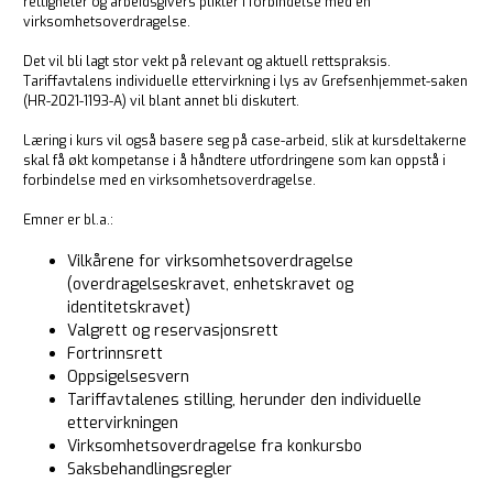
rettigheter og arbeidsgivers plikter i forbindelse med en
virksomhetsoverdragelse.
Det vil bli lagt stor vekt på relevant og aktuell rettspraksis.
Tariffavtalens individuelle ettervirkning i lys av Grefsenhjemmet-saken
(HR-2021-1193-A) vil blant annet bli diskutert.
Læring i kurs vil også basere seg på case-arbeid, slik at kursdeltakerne
skal få økt kompetanse i å håndtere utfordringene som kan oppstå i
forbindelse med en virksomhetsoverdragelse.
Emner er bl.a.:
Vilkårene for virksomhetsoverdragelse
(overdragelseskravet, enhetskravet og
identitetskravet)
Valgrett og reservasjonsrett
Fortrinnsrett
Oppsigelsesvern
Tariffavtalenes stilling, herunder den individuelle
ettervirkningen
Virksomhetsoverdragelse fra konkursbo
Saksbehandlingsregler