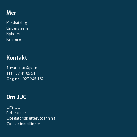
Mer
Kurskatalog
Undervisere
Nyheter
Karriere
Kontakt
E-mail:
juc@juc.no
Tlf.:
37 41 85 51
Org nr.:
927 245 167
Om JUC
Om JUC
Referanser
Obligatorisk etterutdanning
Cookie-innstillinger