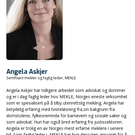
Angela Askjer
Sertifisert mekler og faglig leder, MEKLE
Angela Askjer har tidligere arbeidet som advokat og dommer
og er i dag faglig leder hos MEKLE, Norges eneste virksomhet
som er spesialisert på å tilby utenrettslig mekling. Angela har
betydelig erfaring med tvisteløsning fra,sin bakgrunn fra
domstolene, fylkesnemnda for barnevern og sosiale saker og
som advokat. Hun har også bred erfaring fra justissektoren.
Angela er trolig en av Norges mest erfarne meklere i senere
tid. Som faglig leder i, MEKLE har hun dessuten ansvaret for å