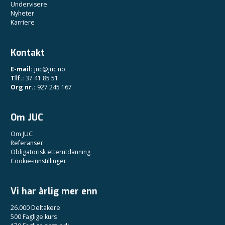
Undervisere
Nyheter
Karriere
Kontakt
E-mail:
juc@juc.no
Tlf.:
37 41 85 51
Org nr.:
927 245 167
Om JUC
Om JUC
Referanser
Obligatorisk etterutdanning
Cookie-innstillinger
Vi har årlig mer enn
26.000 Deltakere
500 Faglige kurs