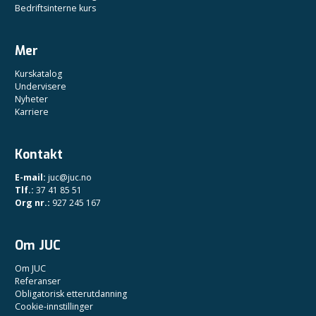
Bedriftsinterne kurs
Mer
Kurskatalog
Undervisere
Nyheter
Karriere
Kontakt
E-mail:
juc@juc.no
Tlf.:
37 41 85 51
Org nr.:
927 245 167
Om JUC
Om JUC
Referanser
Obligatorisk etterutdanning
Cookie-innstillinger