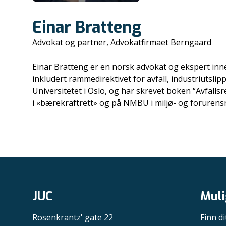
Einar Bratteng
Advokat og partner, Advokatfirmaet Berngaard
Einar Bratteng er en norsk advokat og ekspert inne
inkludert rammedirektivet for avfall, industriutsli
Universitetet i Oslo, og har skrevet boken “Avfall
i «bærekraftrett» og på NMBU i miljø- og forurensn
JUC
Muli
Rosenkrantz' gate 22
Finn di