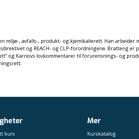
n miljø-, avfalls-, produkt- og kjemikalierett. Han arbeide
ppsdirektivet og REACH- og CLP-forordningene. Bratteng er ph
srett” og Karnovs lovkommentarer til forurensnings- og prod
ingsrett.
gheter
Mer
tt kurs
Kurskatalog