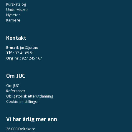
Kurskatalog
Undervisere
Nyheter
Karriere
Kontakt
E-mail:
juc@juc.no
Tlf.:
37 41 85 51
Org nr.:
927 245 167
Om JUC
Om JUC
Referanser
Obligatorisk etterutdanning
Cookie-innstillinger
Vi har årlig mer enn
26.000 Deltakere