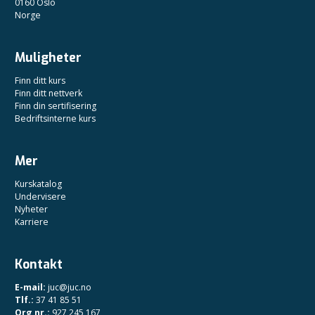
0160 Oslo
Norge
Muligheter
Finn ditt kurs
Finn ditt nettverk
Finn din sertifisering
Bedriftsinterne kurs
Mer
Kurskatalog
Undervisere
Nyheter
Karriere
Kontakt
E-mail:
juc@juc.no
Tlf.:
37 41 85 51
Org nr.:
927 245 167