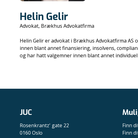
Helin Gelir
Advokat, Brækhus Advokatfirma
Helin Gelir er advokat i Brækhus Advokatfirma AS o
innen blant annet finansiering, insolvens, complianc
og har hatt valgemner innen blant annet individuel
JUC
Muli
Rosenkrantz' gate 22
Finn di
0160 Oslo
Finn di