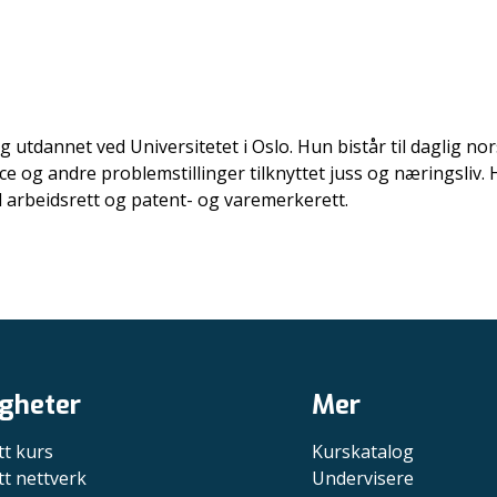
g utdannet ved Universitetet i Oslo. Hun bistår til daglig 
e og andre problemstillinger tilknyttet juss og næringsliv. He
l arbeidsrett og patent- og varemerkerett.
gheter
Mer
tt kurs
Kurskatalog
tt nettverk
Undervisere