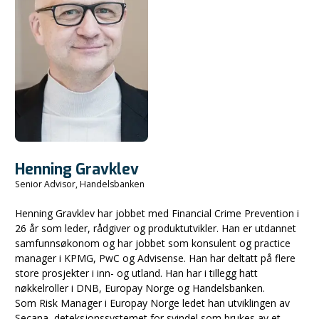
Henning Gravklev
Senior Advisor, Handelsbanken
Henning Gravklev har jobbet med Financial Crime Prevention i
26 år som leder, rådgiver og produktutvikler. Han er utdannet
samfunnsøkonom og har jobbet som konsulent og practice
manager i KPMG, PwC og Advisense. Han har deltatt på flere
store prosjekter i inn- og utland. Han har i tillegg hatt
nøkkelroller i DNB, Europay Norge og Handelsbanken.
Som Risk Manager i Europay Norge ledet han utviklingen av
Secana, deteksjonssystemet for svindel som brukes av et