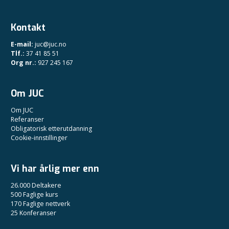
Kontakt
E-mail:
juc@juc.no
Tlf.:
37 41 85 51
Org nr.:
927 245 167
Om JUC
Om JUC
Referanser
Obligatorisk etterutdanning
Cookie-innstillinger
Vi har årlig mer enn
26.000 Deltakere
500 Faglige kurs
170 Faglige nettverk
25 Konferanser