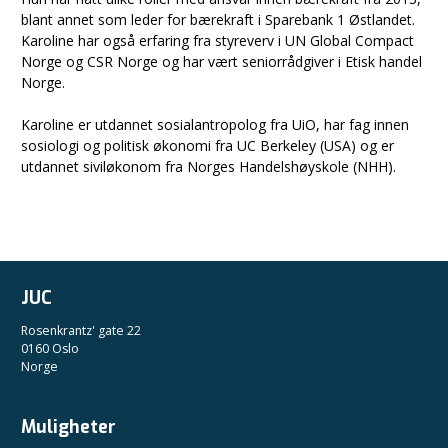
blant annet som leder for bærekraft i Sparebank 1 Østlandet.
Karoline har også erfaring fra styreverv i UN Global Compact
Norge og CSR Norge og har vært seniorrådgiver i Etisk handel
Norge.
Karoline er utdannet sosialantropolog fra UiO, har fag innen
sosiologi og politisk økonomi fra UC Berkeley (USA) og er
utdannet siviløkonom fra Norges Handelshøyskole (NHH).
JUC
Rosenkrantz' gate 22
0160 Oslo
Norge
Muligheter