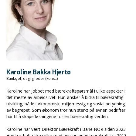
Karoline Bakka Hjertø
Banksjef, daglig leder (konst.)
Karoline har jobbet med bærekraftspørsmål i ulike aspekter i
det meste av arbeidslivet. Hun ønsker å bidra til bærekraftig
utvikling, både i økonomisk, miljømessig og sosial betydning
av begrepet. Som økonom tror hun sterkt på evnen bedrifter
har til å skape løsningene for en bærekraftig verden.
Karoline har vært Direktør Bærekraft i Bane NOR siden 2023.
Hun har hatt ulike roller med ansvar innen bærekraft fra 2013,