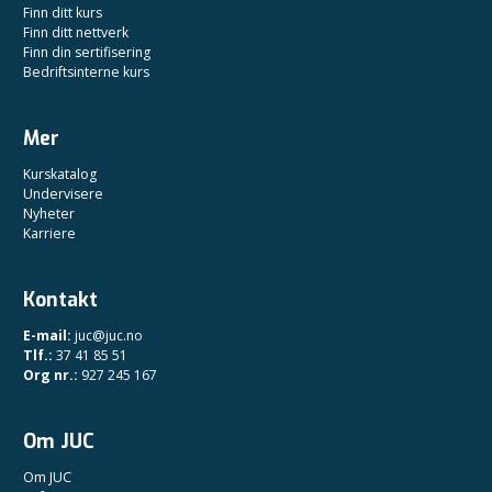
Finn ditt kurs
Finn ditt nettverk
Finn din sertifisering
Bedriftsinterne kurs
Mer
Kurskatalog
Undervisere
Nyheter
Karriere
Kontakt
E-mail:
juc@juc.no
Tlf.:
37 41 85 51
Org nr.:
927 245 167
Om JUC
Om JUC