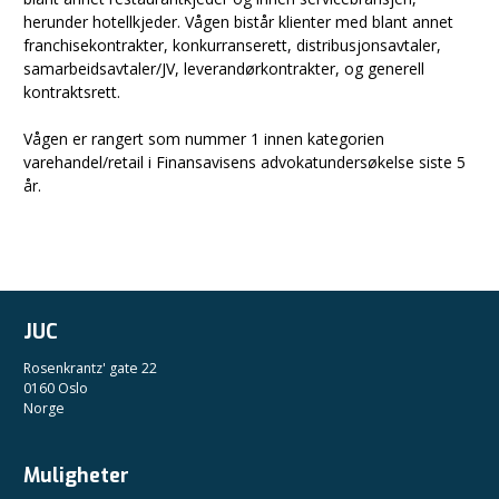
herunder hotellkjeder. Vågen bistår klienter med blant annet
franchisekontrakter, konkurranserett, distribusjonsavtaler,
samarbeidsavtaler/JV, leverandørkontrakter, og generell
kontraktsrett.
Vågen er rangert som nummer 1 innen kategorien
varehandel/retail i Finansavisens advokatundersøkelse siste 5
år.
JUC
Rosenkrantz' gate 22
0160 Oslo
Norge
Muligheter