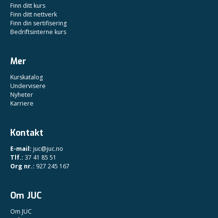
Finn ditt kurs
Finn ditt nettverk
Finn din sertifisering
Bedriftsinterne kurs
Mer
Kurskatalog
Undervisere
Nyheter
Karriere
Kontakt
E-mail:
juc@juc.no
Tlf.:
37 41 85 51
Org nr.:
927 245 167
Om JUC
Om JUC