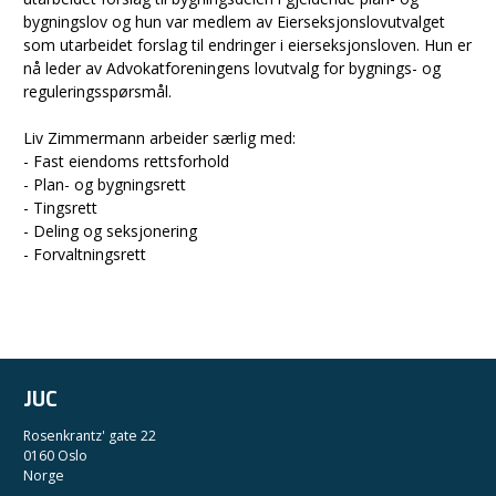
bygningslov og hun var medlem av Eierseksjonslovutvalget
som utarbeidet forslag til endringer i eierseksjonsloven. Hun er
nå leder av Advokatforeningens lovutvalg for bygnings- og
reguleringsspørsmål.
Liv Zimmermann arbeider særlig med:
- Fast eiendoms rettsforhold
- Plan- og bygningsrett
- Tingsrett
- Deling og seksjonering
- Forvaltningsrett
JUC
Rosenkrantz' gate 22
0160 Oslo
Norge