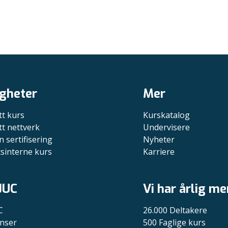
gheter
Mer
tt kurs
Kurskatalog
tt nettverk
Undervisere
n sertifisering
Nyheter
tsinterne kurs
Karriere
JUC
Vi har årlig me
C
26.000 Deltakere
nser
500 Faglige kurs