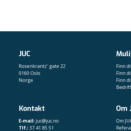
JUC
Muli
Rosenkrantz' gate 22
Finn di
0160 Oslo
Finn di
Norge
Finn di
Bedrif
Kontakt
Om 
E-mail:
juc@juc.no
Om JU
Tlf.:
37 41 85 51
Refera