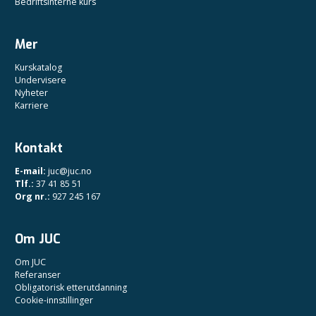
Bedriftsinterne kurs
Mer
Kurskatalog
Undervisere
Nyheter
Karriere
Kontakt
E-mail:
juc@juc.no
Tlf.:
37 41 85 51
Org nr.:
927 245 167
Om JUC
Om JUC
Referanser
Obligatorisk etterutdanning
Cookie-innstillinger