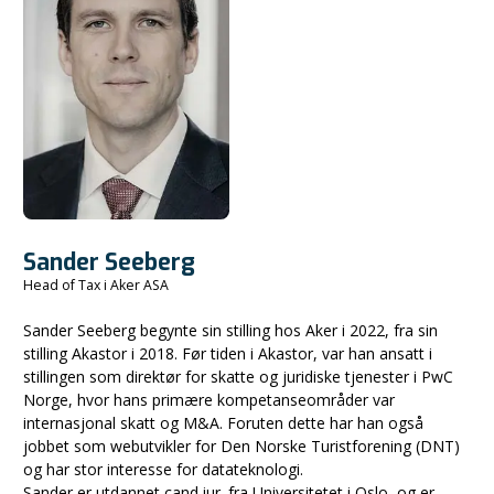
Sander Seeberg
Head of Tax i Aker ASA
Sander Seeberg begynte sin stilling hos Aker i 2022, fra sin
stilling Akastor i 2018. Før tiden i Akastor, var han ansatt i
stillingen som direktør for skatte og juridiske tjenester i PwC
Norge, hvor hans primære kompetanseområder var
internasjonal skatt og M&A. Foruten dette har han også
jobbet som webutvikler for Den Norske Turistforening (DNT)
og har stor interesse for datateknologi.
Sander er utdannet cand.jur. fra Universitetet i Oslo, og er