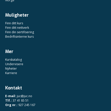
Norge
Muligheter
Finn ditt kurs
Finn ditt nettverk
Finn din sertifisering
Bedriftsinterne kurs
Mer
Kurskatalog
Undervisere
Nyheter
Karriere
Kontakt
E-mail:
juc@juc.no
Tlf.:
37 41 85 51
Org nr.:
927 245 167