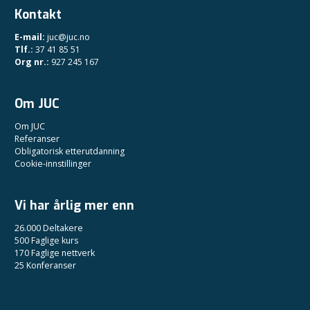
Kontakt
E-mail:
juc@juc.no
Tlf.:
37 41 85 51
Org nr.:
927 245 167
Om JUC
Om JUC
Referanser
Obligatorisk etterutdanning
Cookie-innstillinger
Vi har årlig mer enn
26.000 Deltakere
500 Faglige kurs
170 Faglige nettverk
25 Konferanser