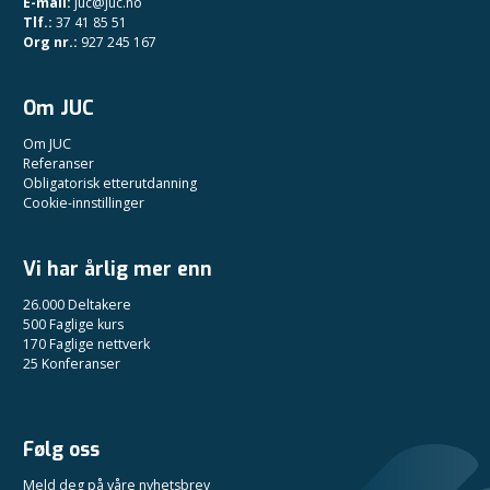
E-mail:
juc@juc.no
Tlf.:
37 41 85 51
Org nr.:
927 245 167
Om JUC
Om JUC
Referanser
Obligatorisk etterutdanning
Cookie-innstillinger
Vi har årlig mer enn
26.000 Deltakere
500 Faglige kurs
170 Faglige nettverk
25 Konferanser
Følg oss
Meld deg på våre nyhetsbrev