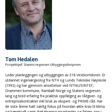
Tom Hedalen
Prosjektsjef, Statens vegvesen Utbyggingsdivisjonen
Leder planleggingen og utbyggingen av E18 Vestkorridoren. Er
utdannet ingeniørgeolog fra NTH og Lunds Tekniske Høyskole
(1992) og har gjennom ansettelser ved NTNU/SINTEF,
Drammen kommune, Rambøll Norge og Statens vegvesen
lang og bred erfaring fra praktisk oppfølging av rådgiver- og
entreprisekontrakter inkl bruk av ekspert- og PRIME-råd. Har
de siste årene hatt særlig fokus på hvordan økte krav til klima
og bærekraft samt digitalisering innarbeides og følges opp i