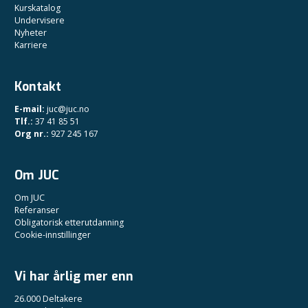
Kurskatalog
Undervisere
Nyheter
Karriere
Kontakt
E-mail:
juc@juc.no
Tlf.:
37 41 85 51
Org nr.:
927 245 167
Om JUC
Om JUC
Referanser
Obligatorisk etterutdanning
Cookie-innstillinger
Vi har årlig mer enn
26.000 Deltakere