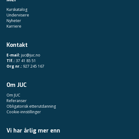
Kurskatalog
Undervisere
Nyheter
Karriere
Kontakt
E-mail:
juc@juc.no
Tlf.:
37 41 85 51
Org nr.:
927 245 167
Om JUC
Om JUC
Referanser
Obligatorisk etterutdanning
Cookie-innstillinger
Vi har årlig mer enn