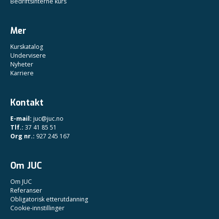
Bedriftsinterne kurs
Mer
Kurskatalog
Undervisere
Nyheter
Karriere
Kontakt
E-mail:
juc@juc.no
Tlf.:
37 41 85 51
Org nr.:
927 245 167
Om JUC
Om JUC
Referanser
Obligatorisk etterutdanning
Cookie-innstillinger