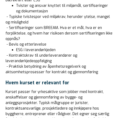
bærekraft eller ESG
Tvister og ansvar knyttet til miljømål, sertifiseringer
og dokumentasjon
- Typiske tvistespor ved miljøkrav, herunder ytelse, mangel
og mislighold
- Sertifiseringer som BREEAM. Hva er et mål, hva er en
forpliktelse, og hvem har risikoen dersom sertifiseringen ikke
oppnås?
- Bevis og etterlevelse
ESG i leverandørkjeden
- Kontraktskrav til underleverandører og
leverandørkjedeoppfølging
- Praktisk betydning av åpenhetsregelverk og
aktsomhetsprosesser for kontrakt og gjennomføring
Hvem kurset er relevant for
Kurset passer for yrkesaktive som jobber med kontrakt,
anskaffelser og gjennomføring av bygge- og
anleggsprosjekter. Typisk målgruppe er jurister,
kontraktsansvarlige, prosjektledere og innkjøpere hos
byggherre, entreprenør eller rådgiver. Det egner seg særlig