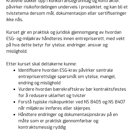
Kravene dukker opp i konkurransegrunnlag og kontrakter,
påvirker risikofordelingen underveis i prosjektet, og kan bli et
tvistetema dersom mål, dokumentasjon eller sertifiseringer
ikke nås.
Kurset gir en praktisk og juridisk gjennomgang av hvordan
ESG- og miljøkrav håndteres innen entrepriserett, med vekt
på hva dette betyr for ytelse, endringer, ansvar og
mislighold.
Etter kurset skal deltakerne kunne:
Identifisere hvordan ESG-krav påvirker sentrale
entrepriserettslige spørsmål om ytelse, mangel,
endring og mislighold
Vurdere hvordan bærekraftskrav bør kontraktsfestes
for å redusere uklarhet og tvister
Forstå typiske risikopunkter ved NS 8405 og NS 8407
når miljøkrav innføres eller skjerpes
Håndtere endringer og dokumentasjonskrav på en
måte som er praktisk gjennomførbar og
kontraktsmessig ryddig