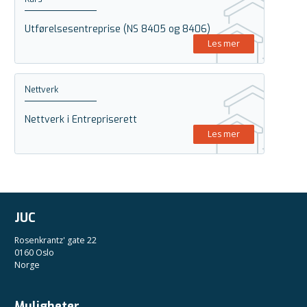
Utførelsesentreprise (NS 8405 og 8406)
Les mer
Nettverk
Nettverk i Entrepriserett
Les mer
JUC
Rosenkrantz' gate 22
0160 Oslo
Norge
Muligheter