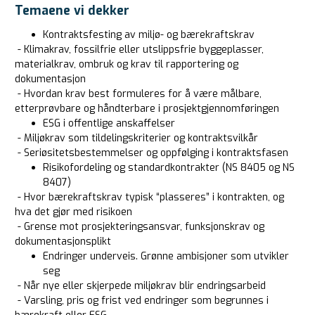
Temaene vi dekker
Kontraktsfesting av miljø- og bærekraftskrav
- Klimakrav, fossilfrie eller utslippsfrie byggeplasser,
materialkrav, ombruk og krav til rapportering og
dokumentasjon
- Hvordan krav best formuleres for å være målbare,
etterprøvbare og håndterbare i prosjektgjennomføringen
ESG i offentlige anskaffelser
- Miljøkrav som tildelingskriterier og kontraktsvilkår
- Seriøsitetsbestemmelser og oppfølging i kontraktsfasen
Risikofordeling og standardkontrakter (NS 8405 og NS
8407)
- Hvor bærekraftskrav typisk “plasseres” i kontrakten, og
hva det gjør med risikoen
- Grense mot prosjekteringsansvar, funksjonskrav og
dokumentasjonsplikt
Endringer underveis. Grønne ambisjoner som utvikler
seg
- Når nye eller skjerpede miljøkrav blir endringsarbeid
- Varsling, pris og frist ved endringer som begrunnes i