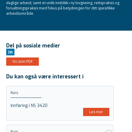
daglige arbeid, samt et unikt innblikk i ny lovgivning, rettspraksis og
forvaltningspraksis med fokus på betydningen for ditt spesifikke
arbeidsområde.
Del på sosiale medier
in
Vis som PDF
Du kan også være interessert i
Kurs
Innføring i NS 3420
Les mer
Kurs