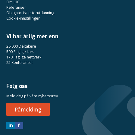
Om JUC
Referanser
Obligatorisk etterutdanning
Cookie-innstillinger
Vi har årlig mer enn
26.000 Deltakere
500 Faglige kurs
170 Faglige nettverk
25 Konferanser
Følg oss
Meld deg på våre nyhetsbrev
Påmelding
in
f