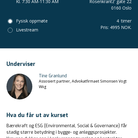
Kl. 7:30 AM-11:30 AM
Rosenkrantz' gate 22
0160 Oslo
Fysisk oppmøte
4
timer
Pris
:
4995 NOK.
Livestream
Underviser
Tine Granlund
Assosiert partner, Advokatfirmaet Simonsen Vogt
Wiig
Hva du får ut av kurset
Bærekraft og ESG (Environmental, Social & Governance) får
stadig større betydning i bygge- og anleggsprosjekter.