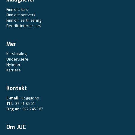
Finn ditt kurs
Finn ditt nettverk
Finn din sertifisering
Bedriftsinterne kurs
Mer
Kurskatalog
Undervisere
Nyheter
Karriere
Kontakt
E-mail:
juc@juc.no
Tlf.:
37 41 85 51
Org nr.:
927 245 167
Om JUC