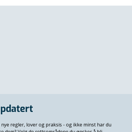
pdatert
 nye regler, lover og praksis - og ikke minst har du
ere dem? Velg de rettsområdene du ønsker å bli