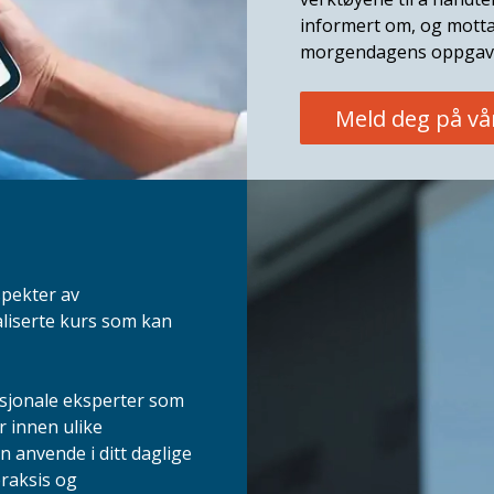
informert om, og motta
morgendagens oppgav
Meld deg på vå
spekter av
aliserte kurs som kan
asjonale eksperter som
r innen ulike
n anvende i ditt daglige
praksis og