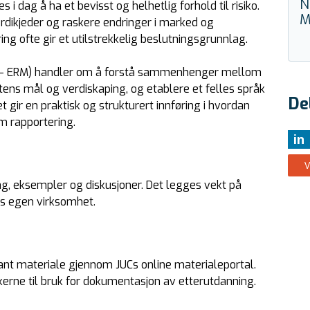
N
 dag å ha et bevisst og helhetlig forhold til risiko.
M
dikjeder og raskere endringer i marked og
ring ofte gir et utilstrekkelig beslutningsgrunnlag.
nt – ERM) handler om å forstå sammenhenger mellom
tens mål og verdiskaping, og etablere et felles språk
De
set gir en praktisk og strukturert innføring i hvordan
m rapportering.
in
V
, eksempler og diskusjoner. Det legges vekt på
nes egen virksomhet.
ant materiale gjennom JUCs online materialeportal.
takerne til bruk for dokumentasjon av etterutdanning.