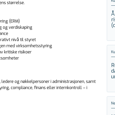
Ku
ns størrelse.
Å
r
yring (ERM)
(
g og verdiskaping
nance
ativt nivå til styret
ngen med virksomhetsstyring
 kritiske risikoer
Ku
rksomheter
R
d
u
 ledere og nøkkelpersoner i administrasjonen, samt
ing, compliance, finans eller internkontroll – i
Ne