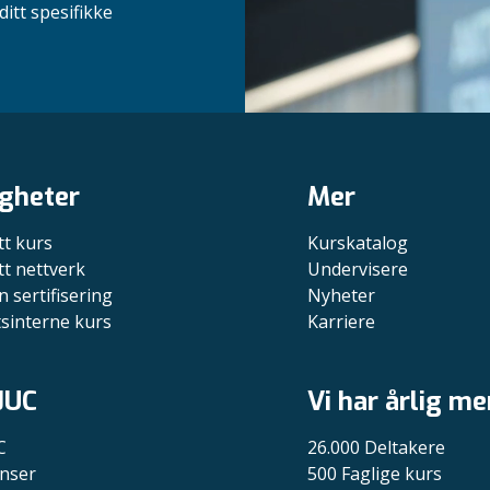
itt spesifikke
gheter
Mer
tt kurs
Kurskatalog
tt nettverk
Undervisere
n sertifisering
Nyheter
tsinterne kurs
Karriere
JUC
Vi har årlig me
C
26.000 Deltakere
nser
500 Faglige kurs