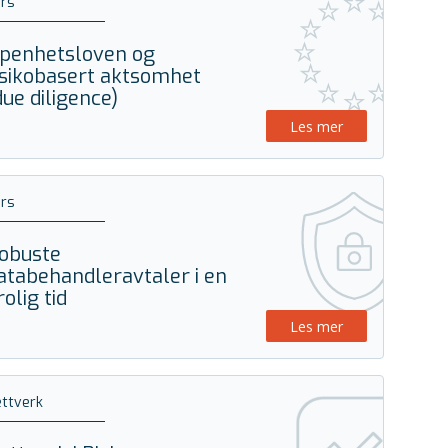
rs
penhetsloven og
isikobasert aktsomhet
due diligence)
Les mer
rs
obuste
atabehandleravtaler i en
rolig tid
Les mer
ttverk