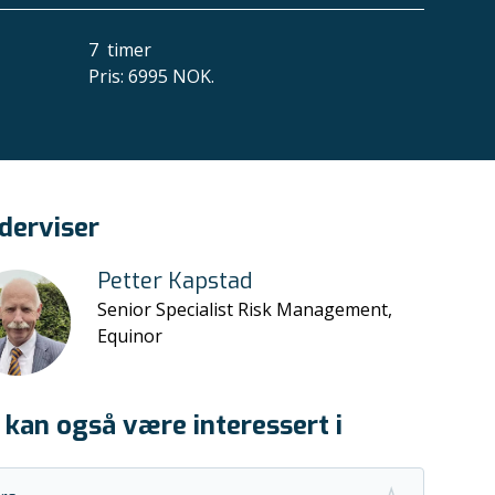
7
timer
Pris
:
6995 NOK.
derviser
Petter Kapstad
Senior Specialist Risk Management,
Equinor
 kan også være interessert i