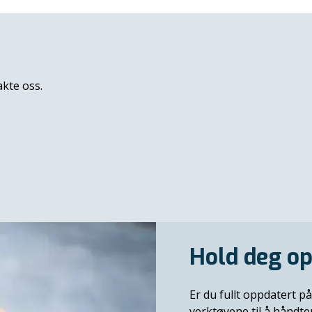
akte oss.
Hold deg op
Er du fullt oppdatert på
verktøyene til å håndt