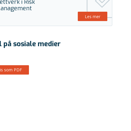
ettverk i Risk
anagement
Les mer
l på sosiale medier
is som PDF