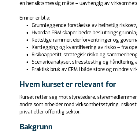
en hensiktsmessig måte – uavhengig av virksomhete
Emner er bl.a:
Grunnleggende forståelse av helhetlig risikost
Hvordan ERM skaper bedre beslutningsgrunnla
Rettslige rammer, eierforventninger og gover
Kartlegging og kvantifisering av risiko – fra oper
Risikoappetitt, strategisk risiko og sammenhe
Scenarioanalyser, stresstesting og håndtering av
Praktisk bruk av ERM i både store og mindre vi
Hvem kurset er relevant for
Kurset retter seg mot styreledere, styremedlemmer,
andre som arbeider med virksomhetsstyring, risikostyr
privat eller offentlig sektor.
Bakgrunn