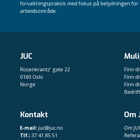
forvaltningspraksis med fokus på betydningen for d
arbeidsområde.
JUC
Muli
Rosenkrantz' gate 22
Finn di
0160 Oslo
Finn di
Norge
Finn di
Bedrif
Kontakt
Om 
E-mail:
juc@juc.no
Om JU
Tlf.:
37 41 85 51
Refera