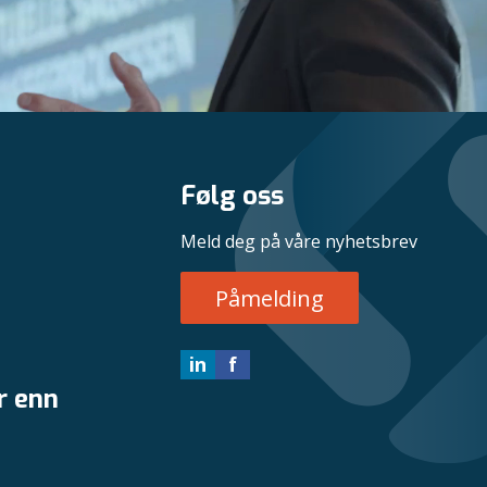
Følg oss
Meld deg på våre nyhetsbrev
Påmelding
in
f
r enn