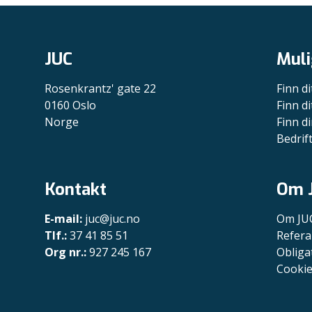
JUC
Muli
Rosenkrantz' gate 22
Finn di
0160 Oslo
Finn di
Norge
Finn di
Bedrif
Kontakt
Om 
E-mail:
juc@juc.no
Om JU
Tlf.:
37 41 85 51
Refera
Org nr.:
927 245 167
Obliga
Cookie