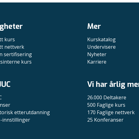
gheter
Mer
tt kurs
Kurskatalog
tt nettverk
Undervisere
n sertifisering
Nyheter
tsinterne kurs
Karriere
JUC
Vi har årlig me
C
26.000 Deltakere
nser
500 Faglige kurs
torisk etterutdanning
170 Faglige nettverk
-innstillinger
25 Konferanser