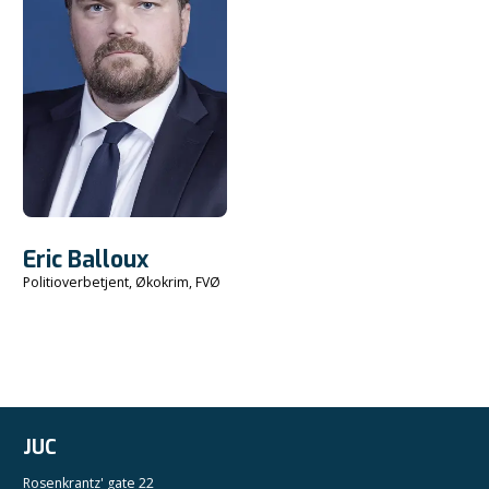
Eric Balloux
Politioverbetjent, Økokrim, FVØ
JUC
Rosenkrantz' gate 22