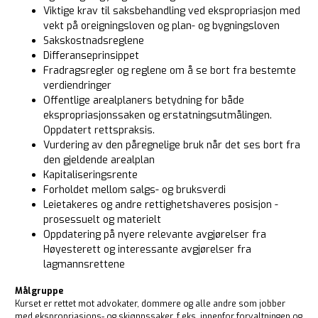
Viktige krav til saksbehandling ved ekspropriasjon med
vekt på oreigningsloven og plan- og bygningsloven
Sakskostnadsreglene
Differanseprinsippet
Fradragsregler og reglene om å se bort fra bestemte
verdiendringer
Offentlige arealplaners betydning for både
ekspropriasjonssaken og erstatningsutmålingen.
Oppdatert rettspraksis.
Vurdering av den påregnelige bruk når det ses bort fra
den gjeldende arealplan
Kapitaliseringsrente
Forholdet mellom salgs- og bruksverdi
Leietakeres og andre rettighetshaveres posisjon -
prosessuelt og materielt
Oppdatering på nyere relevante avgjørelser fra
Høyesterett og interessante avgjørelser fra
lagmannsrettene
Målgruppe
Kurset er rettet mot advokater, dommere og alle andre som jobber
med ekspropriasjons- og skjønnssaker, f.eks. innenfor forvaltningen og