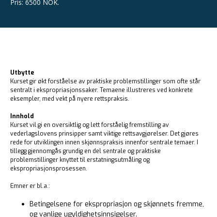
Pris
:
6500 NOK.
Utbytte
Kurset gir økt forståelse av praktiske problemstillinger som ofte står
sentralt i ekspropriasjonssaker. Temaene illustreres ved konkrete
eksempler, med vekt på nyere rettspraksis.
Innhold
Kurset vil gi en oversiktlig og lett forståelig fremstilling av
vederlagslovens prinsipper samt viktige rettsavgjørelser. Det gjøres
rede for utviklingen innen skjønnspraksis innenfor sentrale temaer. I
tillegg gjennomgås grundig en del sentrale og praktiske
problemstillinger knyttet til erstatningsutmåling og
ekspropriasjonsprosessen.
Emner er bl.a.:
Betingelsene for ekspropriasjon og skjønnets fremme,
og vanlige ugyldighetsinnsigelser.