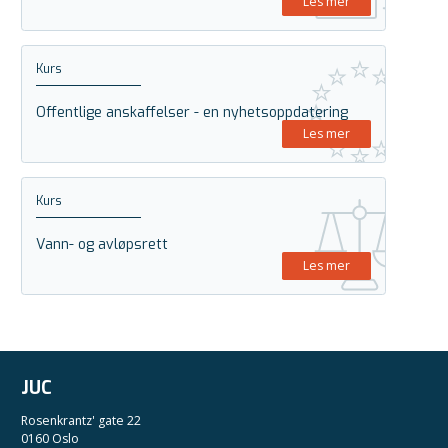
Les mer
Kurs
Offentlige anskaffelser - en nyhetsoppdatering
Les mer
Kurs
Vann- og avløpsrett
Les mer
JUC
Rosenkrantz' gate 22
0160 Oslo