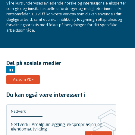
Våre kurs undervises av ledende norske og internasjonale eksperter
som gir deg innsikt i aktuelle utfordringer og muligheter innen ulike
rettsområder. Du vil få konkrete verktøy som du kan anvende i ditt
daglige arbeid, samt et unikt innblikk i ny lovgivning, rettspraksis og
forvaltningspraksis med fokus på betydningen for ditt spesifikke
arbeidsområde.
Del på sosiale medier
in
Vis som PDF
Du kan også være interessert i
Nettverk
Nettverk i Arealplanlegging, ekspropriasjon og
eiendomsutvikling