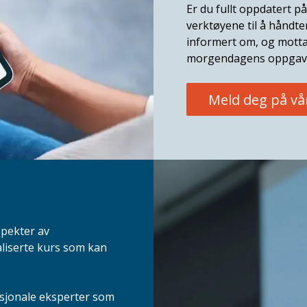
Er du fullt oppdatert på
verktøyene til å håndt
informert om, og motta
morgendagens oppgav
Meld deg på vå
spekter av
aliserte kurs som kan
asjonale eksperter som