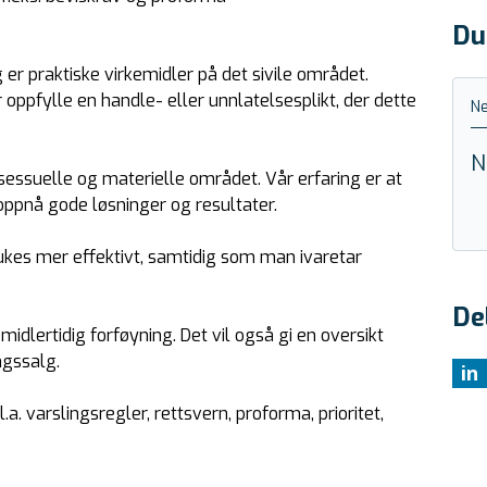
Du
er praktiske virkemidler på det sivile området.
oppfylle en handle- eller unnlatelsesplikt, der dette
Ne
N
sessuelle og materielle området. Vår erfaring er at
 oppnå gode løsninger og resultater.
rukes mer effektivt, samtidig som man ivaretar
De
 midlertidig forføyning. Det vil også gi en oversikt
ngssalg.
in
a. varslingsregler, rettsvern, proforma, prioritet,