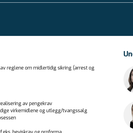
Un
av reglene om midlertidig sikring (arrest og
 realisering av pengekrav
tidige virkemidlene og utlegg/tvangssalg
rosessen
, f.eks. beviskrav og proforma