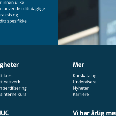
r innen ulike
n anvende i ditt daglige
praksis og
itt spesifikke
gheter
Mer
tt kurs
Kurskatalog
tt nettverk
Undervisere
n sertifisering
Nyheter
tsinterne kurs
Karriere
JUC
Vi har årlig me