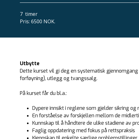
7
timer
Pris
:
6500 NOK.
Utbytte
Dette kurset vil gi deg en systematisk gjennomgang 
forføyning), utlegg og tvangssalg.
På kurset får du bl.a.:
Dypere innsikt i reglene som gjelder sikring og
En forståelse av forskjellen mellom de midler
Kunnskap til å håndtere de ulike stadiene av p
Faglig oppdatering med fokus på rettspraksis
Kjennskap til enkelte særlige problemstillinger