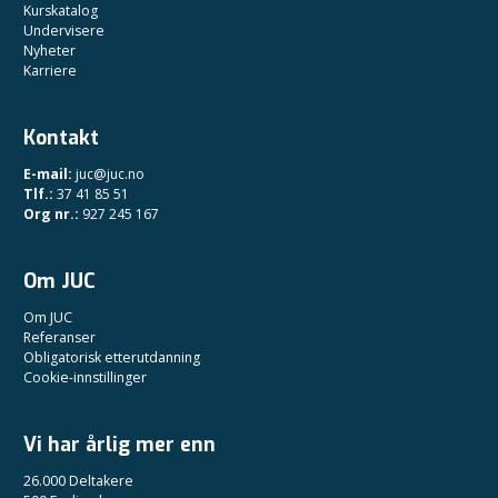
Kurskatalog
Undervisere
Nyheter
Karriere
Kontakt
E-mail:
juc@juc.no
Tlf.:
37 41 85 51
Org nr.:
927 245 167
Om JUC
Om JUC
Referanser
Obligatorisk etterutdanning
Cookie-innstillinger
Vi har årlig mer enn
26.000 Deltakere