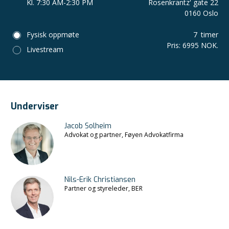
Kl. 7:30 AM-2:30 PM
Rosenkrantz' gate 22
0160 Oslo
Fysisk oppmøte
7
timer
Pris
:
6995 NOK.
Livestream
Underviser
Jacob Solheim
Advokat og partner, Føyen Advokatfirma
Nils-Erik Christiansen
Partner og styreleder, BER