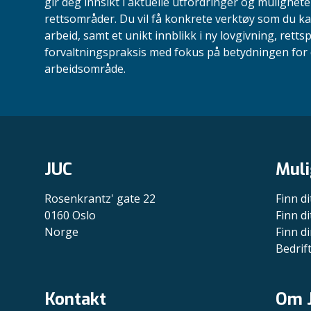
gir deg innsikt i aktuelle utfordringer og mulighete
rettsområder. Du vil få konkrete verktøy som du ka
arbeid, samt et unikt innblikk i ny lovgivning, retts
forvaltningspraksis med fokus på betydningen for d
arbeidsområde.
JUC
Muli
Rosenkrantz' gate 22
Finn di
0160 Oslo
Finn di
Norge
Finn di
Bedrif
Kontakt
Om 