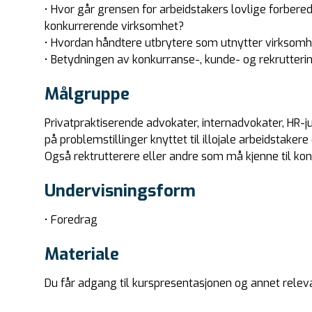
• Hvor går grensen for arbeidstakers lovlige forbere
konkurrerende virksomhet?
• Hvordan håndtere utbrytere som utnytter virksom
• Betydningen av konkurranse-, kunde- og rekrutteri
Målgruppe
Privatpraktiserende advokater, internadvokater, HR-ju
på problemstillinger knyttet til illojale arbeidstake
Også rektrutterere eller andre som må kjenne til ko
Undervisningsform
• Foredrag
Materiale
Du får adgang til kurspresentasjonen og annet relev