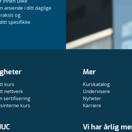
r innen ulike
n anvende i ditt daglige
praksis og
itt spesifikke
gheter
Mer
tt kurs
Kurskatalog
tt nettverk
Undervisere
n sertifisering
Nyheter
tsinterne kurs
Karriere
JUC
Vi har årlig me