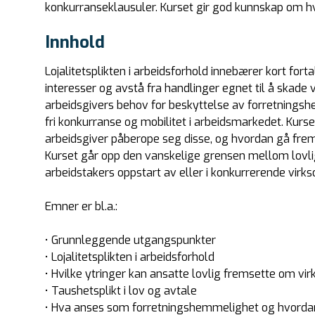
konkurranseklausuler. Kurset gir god kunnskap om hv
Innhold
Lojalitetsplikten i arbeidsforhold innebærer kort fo
interesser og avstå fra handlinger egnet til å skade 
arbeidsgivers behov for beskyttelse av forretningsh
fri konkurranse og mobilitet i arbeidsmarkedet. Kurs
arbeidsgiver påberope seg disse, og hvordan gå fre
Kurset går opp den vanskelige grensen mellom lovli
arbeidstakers oppstart av eller i konkurrerende vir
Emner er bl.a.:
• Grunnleggende utgangspunkter
• Lojalitetsplikten i arbeidsforhold
• Hvilke ytringer kan ansatte lovlig fremsette om v
• Taushetsplikt i lov og avtale
• Hva anses som forretningshemmelighet og hvordan