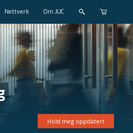
Nettverk
Om JUC
g
Hold meg oppdatert