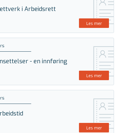
ettverk i Arbeidsrett
Les mer
rs
nsettelser - en innføring
Les mer
rs
rbeidstid
Les mer