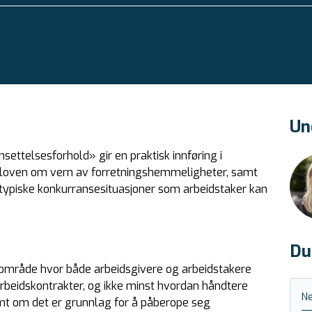
Un
nsettelsesforhold» gir en praktisk innføring i
nde loven om vern av forretningshemmeligheter, samt
 typiske konkurransesituasjoner som arbeidstaker kan
Du
r område hvor både arbeidsgivere og arbeidstakere
i arbeidskontrakter, og ikke minst hvordan håndtere
Ne
amt om det er grunnlag for å påberope seg