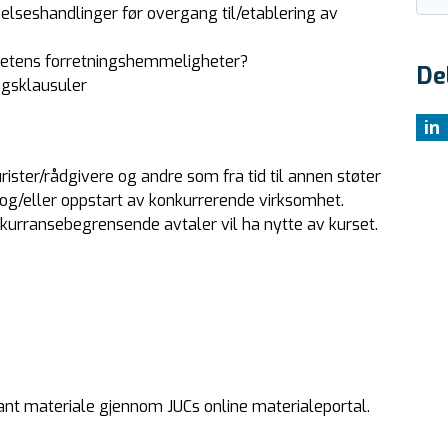
delseshandlinger før overgang til/etablering av
hetens forretningshemmeligheter?
De
ngsklausuler
in
rister/rådgivere og andre som fra tid til annen støter
re og/eller oppstart av konkurrerende virksomhet.
nkurransebegrensende avtaler vil ha nytte av kurset.
ant materiale gjennom JUCs online materialeportal.