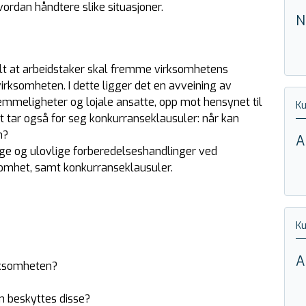
ordan håndtere slike situasjoner.
N
rtalt at arbeidstaker skal fremme virksomhetens
virksomheten. I dette ligger det en avveining av
emmeligheter og lojale ansatte, opp mot hensynet til
Ku
et tar også for seg konkurranseklausuler: når kan
m?
A
ge og ulovlige forberedelseshandlinger ved
ksomhet, samt konkurranseklausuler.
Ku
A
irksomheten?
 beskyttes disse?