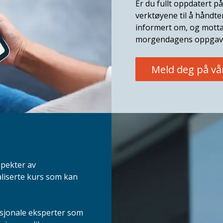
Er du fullt oppdatert på
verktøyene til å håndt
informert om, og motta
morgendagens oppgav
Meld deg på vå
spekter av
aliserte kurs som kan
asjonale eksperter som