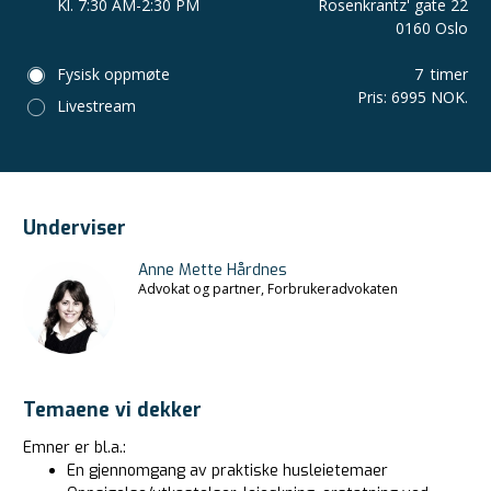
Kl. 7:30 AM-2:30 PM
Rosenkrantz' gate 22
0160 Oslo
Fysisk oppmøte
7
timer
Pris
:
6995 NOK.
Livestream
Underviser
Anne Mette Hårdnes
Advokat og partner, Forbrukeradvokaten
Temaene vi dekker
Emner er bl.a.:
En gjennomgang av praktiske husleietemaer