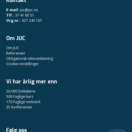
Kontakt
E-mail:
juc@juc.no
Tlf.:
37 41 85 51
Org nr.:
927 245 167
Om JUC
Om JUC
Referanser
Obligatorisk etterutdanning
Cookie-innstillinger
Vi har årlig mer enn
26.000 Deltakere
500 Faglige kurs
170 Faglige nettverk
25 Konferanser
Følg oss