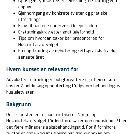
Oppsigelse/utkastelser, leieøkning, erstatning ved
opphør
Gjennomgang av konkrete tvister og pratiske
utfordringer
Krav til partene underveis i leieperioden
Erstatningskrav etter endt leieforhold
Tips om hvordan saker bør presenteres for
Husleietvistutvalget
En oppdatering av nyheter og rettspraksis fra det
seneste året
Hvem kurset er relevant for
Advokater, fullmektiger, boligforvaltere og utleiere som
ønsker å holde seg oppdatert og få tips om behandling av
husleietvister.
Bakgrunn
Det er nesten en million leietakere i Norge, og
Husleietvistutvalget får inn flere saker enn noensinne. P.t. er
det flere måneders saksbehandlingstid. For å forhindre
tvister er det viktig at utleiere har god kunnskap om