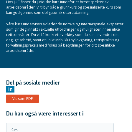
Hos JUC finner du juridiske kurs innenfor et bredt spekter av
arbeidsområder. Vi tilbyr både grunnkurs og spesialiserte kurs som
kan godkjennes som obligatorisk etterutdanning.
Våre kurs undervises av ledende norske og internasjonale eksperter
som gir deg innsikt i aktuelle utfordringer og muligheter innen ulike
rettsområder. Du vil få konkrete verktøy som du kan anvende i ditt
daglige arbeid, samt et unikt innblikk i ny lovgivning, rettspraksis og
forvaltningspraksis med fokus på betydningen for ditt spesifikke
arbeidsområde.
Del på sosiale medier
in
Vis som PDF
Du kan også være interessert i
Kurs