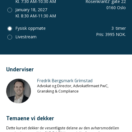
Kl. 7:30 AM-10:30 AM
Rosenkrantz' gate 22
0160 Oslo
January 18, 2027
Kl. 8:30 AM-11:30 AM
Fysisk oppmøte
3
timer
Pris
:
3995 NOK.
Livestream
Underviser
Fredrik Bergsmark Grimstad
Advokat og Director, Advokatfirmaet PwC,
Gransking & Compliance
Temaene vi dekker
Dette kurset dekker de vesentligste delene av den avhørsmodellen