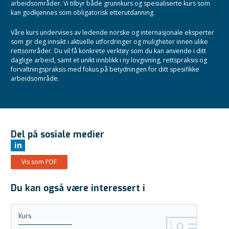
arbeidsområder. Vi tilbyr både grunnkurs og spesialiserte kurs som
kan godkjennes som obligatorisk etterutdanning.
Våre kurs undervises av ledende norske og internasjonale eksperter
som gir deg innsikt i aktuelle utfordringer og muligheter innen ulike
rettsområder. Du vil få konkrete verktøy som du kan anvende i ditt
daglige arbeid, samt et unikt innblikk i ny lovgivning, rettspraksis og
forvaltningspraksis med fokus på betydningen for ditt spesifikke
arbeidsområde.
Del på sosiale medier
in
Vis som PDF
Du kan også være interessert i
Kurs