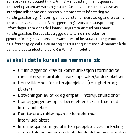
som brukes av politiet (K.R.E.A.T.I.V. – modellen), men tilpasset
behovet og arten av varslingssaker. Kurset vil gi en beskrivelse av
intervjuteknikk som er tilpasset virksomheters håndtering av
varslingssaker og håndteringen av varsler, omvarslet og andre som er
berørt i en varslingssak. Vi vil gjennomgå typiske situasjoner og
utfordringer som oppstår i intervjuer/samtaler med personer i
varslingssaker. Kurset skal trygge deltakerne i metoder for
gjennomføringen av intervjuer/samtaler i ulike situasjoner gjennom
dels foredrag og dels øvelser og praktisering av metodikk basert på de
sentrale bestanddelene av K.R.E.A.T.I.V. – modellen.
Vi skal i dette kurset se nærmere på:
Grunnleggende krav til kommunikasjon i forbindelse
med intervju/samtaler i varslingssaker/undersøkelser
Rettssikkerhet for intervjuobjektet (rettigheter og
plikter)
Betydningen av etikk og empati i intervjusituasjoner
Planleggingen av og forberedelser til samtale med
intervjuobjektet
Den første etableringen av kontakt med
intervjuobjektet
Informasjon som gis til intervjuobjektet ved innkalling
til samtale og under den innledende delen av samtalen