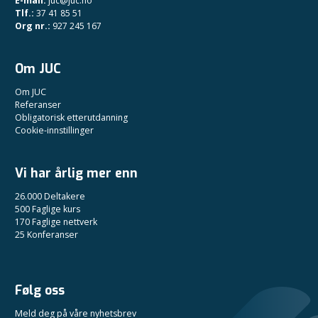
E-mail:
juc@juc.no
Tlf.:
37 41 85 51
Org nr.:
927 245 167
Om JUC
Om JUC
Referanser
Obligatorisk etterutdanning
Cookie-innstillinger
Vi har årlig mer enn
26.000 Deltakere
500 Faglige kurs
170 Faglige nettverk
25 Konferanser
Følg oss
Meld deg på våre nyhetsbrev