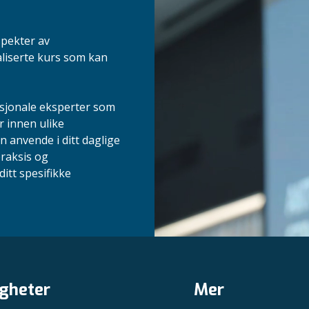
spekter av
aliserte kurs som kan
asjonale eksperter som
r innen ulike
n anvende i ditt daglige
praksis og
itt spesifikke
gheter
Mer