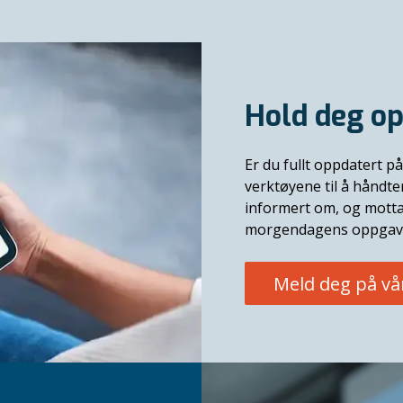
Hold deg op
Er du fullt oppdatert på
verktøyene til å håndt
informert om, og motta
morgendagens oppgav
Meld deg på vå