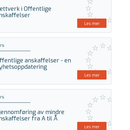
ettverk i Offentlige
nskaffelser
Les mer
rs
ffentlige anskaffelser - en
yhetsoppdatering
Les mer
rs
jennomføring av mindre
nskaffelser fra A til Å
Les mer