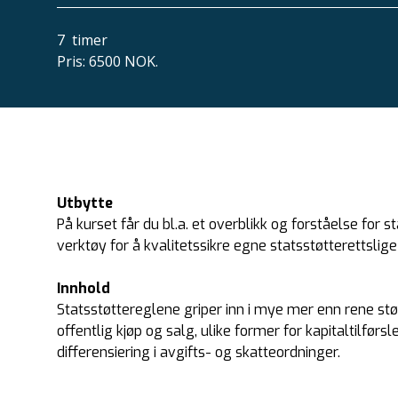
7
timer
Pris
:
6500 NOK.
Utbytte
På kurset får du bl.a. et overblikk og forståelse for s
verktøy for å kvalitetssikre egne statsstøtterettslige
Innhold
Statsstøttereglene griper inn i mye mer enn rene st
offentlig kjøp og salg, ulike former for kapitaltilfør
differensiering i avgifts- og skatteordninger.