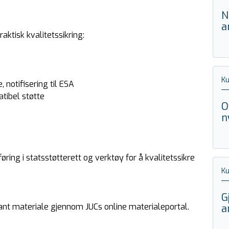
N
a
aktisk kvalitetssikring:
Ku
 notifisering til ESA
atibel støtte
O
n
ring i statsstøtterett og verktøy for å kvalitetssikre
Ku
G
ant materiale gjennom JUCs online materialeportal.
a