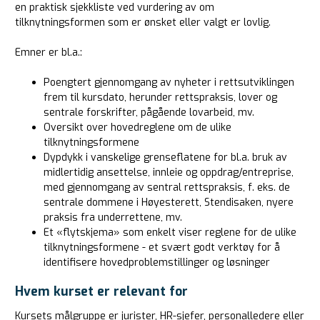
en praktisk sjekkliste ved vurdering av om
tilknytningsformen som er ønsket eller valgt er lovlig.
Emner er bl.a.:
Poengtert gjennomgang av nyheter i rettsutviklingen
frem til kursdato, herunder rettspraksis, lover og
sentrale forskrifter, pågående lovarbeid, mv.
Oversikt over hovedreglene om de ulike
tilknytningsformene
Dypdykk i vanskelige grenseflatene for bl.a. bruk av
midlertidig ansettelse, innleie og oppdrag/entreprise,
med gjennomgang av sentral rettspraksis, f. eks. de
sentrale dommene i Høyesterett, Stendisaken, nyere
praksis fra underrettene, mv.
Et «flytskjema» som enkelt viser reglene for de ulike
tilknytningsformene - et svært godt verktøy for å
identifisere hovedproblemstillinger og løsninger
Hvem kurset er relevant for
Kursets målgruppe er jurister, HR-sjefer, personalledere eller