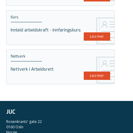
Kurs
Innleid arbeidskraft - innføringskurs
Les mer
Nettverk
Nettverk i Arbeidsrett
Les mer
JUC
Rosenkrantz' gate 22
0160 Oslo
Norge