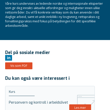
Våre kurs undervises av ledende norske og internasjonale eksperter
som gir deg innsikt i aktuelle utfordringer og muligheter innen ulike
rettsområder. Du vil få konkrete verktøy som du kan anvende i ditt
daglige arbeid, samt et unikt innblikk i ny lovgivning, rettspraksis og
forvaltningspraksis med fokus på betydningen for ditt spesifikke
arbeidsområde.
Del på sosiale medier
in
Vis som PDF
Du kan også være interessert i
Kurs
Personvern og kontroll i arbeidslivet
Les mer