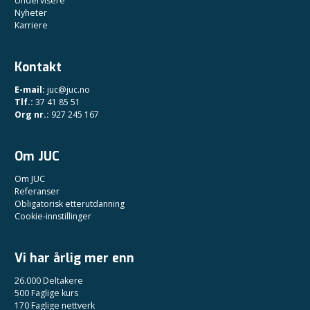
Undervisere
Nyheter
Karriere
Kontakt
E-mail:
juc@juc.no
Tlf.:
37 41 85 51
Org nr.:
927 245 167
Om JUC
Om JUC
Referanser
Obligatorisk etterutdanning
Cookie-innstillinger
Vi har årlig mer enn
26.000 Deltakere
500 Faglige kurs
170 Faglige nettverk