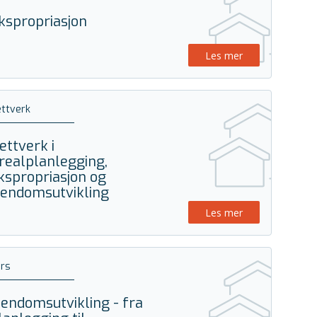
kspropriasjon
Les mer
ttverk
ettverk i
realplanlegging,
kspropriasjon og
iendomsutvikling
Les mer
rs
iendomsutvikling - fra