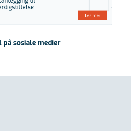
lanlegging til
erdigstillelse
Les mer
l på sosiale medier