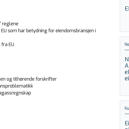
E
” reglene
a EU som har betydning for eiendomsbransjen i
 fra EU
Ne
N
A
e
e
en og tilhørende forskrifter
annsproblematikk
imagassregnskap
Ku
E