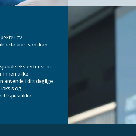
spekter av
aliserte kurs som kan
asjonale eksperter som
r innen ulike
n anvende i ditt daglige
praksis og
itt spesifikke