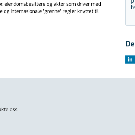
p
ektor, eiendomsbesittere og aktør som driver med
f
 og internasjonale ”grønne” regler knyttet til
De
in
akte oss.