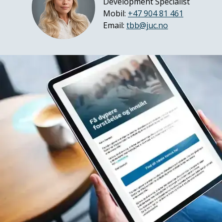
Development Specialist
Mobil:
+47 904 81 461
Email:
tbb@juc.no